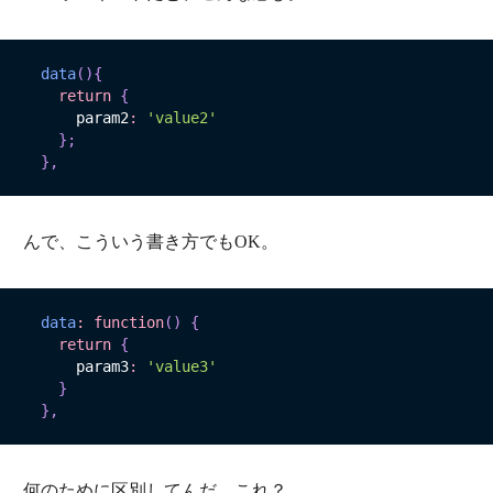
data
(
)
{
return
{
      param2
:
'value2'
}
;
}
,
んで、こういう書き方でもOK。
data
:
function
(
)
{
return
{
      param3
:
'value3'
}
}
,
何のために区別してんだ。これ？