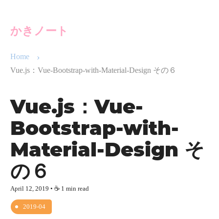
English
简体中文
かきノート
Home
Vue.js：Vue-Bootstrap-with-Material-Design その６
Vue.js：Vue-
Bootstrap-with-
Material-Design そ
の６
April 12, 2019
• ☕️ 1 min read
2019-04